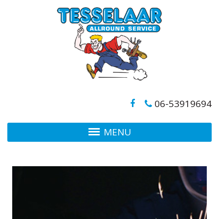
06-53919694
MENU