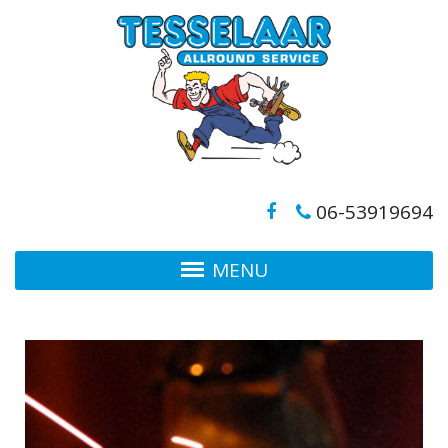
06-53919694
MENU